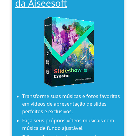
da Aiseesoft
Transforme suas músicas e fotos favoritas
em vídeos de apresentação de slides
perfeitos e exclusivos.
Faça seus próprios vídeos musicais com
música de fundo ajustável.