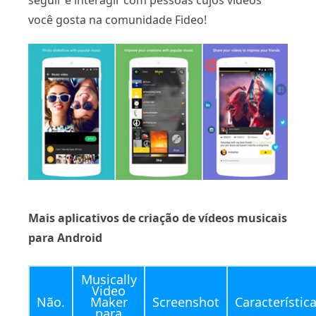
seguir e interagir com pessoas cujos vídeos
você gosta na comunidade Fideo!
Mais aplicativos de criação de vídeos musicais
para Android
Musically
Video
Não.
Maker
Screenshot
Característic
para