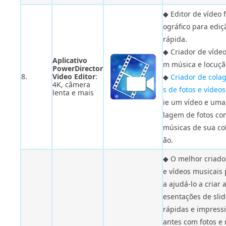
◆ Editor de vídeo f
ográfico para ediç
rápida.
◆ Criador de vídeo
Aplicativo
m música e locuçã
PowerDirector
8.
Video Editor
:
◆
Criador de cola
4K, câmera
s de fotos e vídeos
lenta e mais
ie um vídeo e uma
lagem de fotos co
músicas de sua co
ão.
◆ O melhor criado
e vídeos musicais 
a ajudá-lo a criar 
esentações de sli
rápidas e impress
antes com fotos e