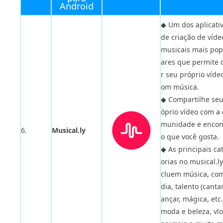
Android
◆ Um dos aplicati
de criação de víde
musicais mais pop
ares que permite c
r seu próprio víde
om música.
◆ Compartilhe seu
óprio vídeo com a 
munidade e encon
6.
Musical.ly
o que você gosta.
◆ As principais ca
orias no musical.ly
cluem música, co
dia, talento (cantar
ançar, mágica, etc.
moda e beleza, vlo