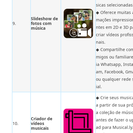
sicas selecionadas
◆ Oferece muitas 
Slideshow de
mações impressio
9.
fotos com
ntes em 2D e 3D p
música
criar vídeos profis
nais.
◆ Compartilhe co
migos ou familiare
ia Whatsapp, Inst
am, Facebook, Gma
ou qualquer rede 
ial.
◆ Crie seus music
a partir de sua pr
a coleção de músi
Criador de
antes de fazer o u
10.
vídeos
ad para Musical.ly
musicais