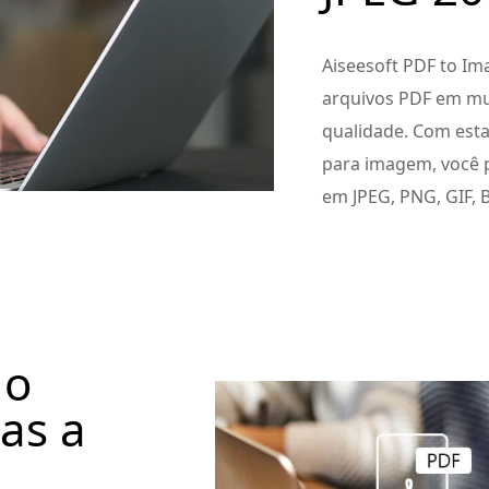
Aiseesoft PDF to Im
arquivos PDF em mu
qualidade. Com est
para imagem, você 
em JPEG, PNG, GIF, 
 o
as a