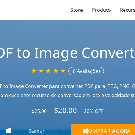
Store
Produto
Recur
DF to Image Convert
8 Avaliações
 to Image Converter para converter PDF para JPEG, PNG, GI
om excelente recurso de conversão em lote e velocidade s
$20.00
$25.00
20% OFF
Baixar
COMPRAR AGORA