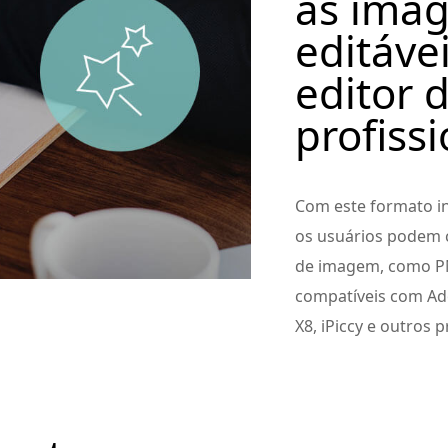
as imag
editávei
editor
profiss
Com este formato i
os usuários podem 
de imagem, como PN
compatíveis com Ado
X8, iPiccy e outros 