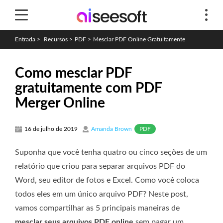
Entrada
>
Recursos
>
PDF
>
Mesclar PDF Online Gratuitamente
Como mesclar PDF
gratuitamente com PDF
Merger Online
PDF
16 de julho de 2019
Amanda Brown
Suponha que você tenha quatro ou cinco seções de um
relatório que criou para separar arquivos PDF do
Word, seu editor de fotos e Excel. Como você coloca
todos eles em um único arquivo PDF? Neste post,
vamos compartilhar as 5 principais maneiras de
mesclar seus arquivos PDF online
sem pagar um