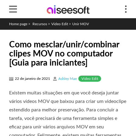
Home page
>
Recursos
>
Video Edit
>
Unir MOV
Como mesclar/unir/combinar
clipes MOV no computador
[Guia para iniciantes]
Video Edit
22 de janeiro de 2021
Ashley Mae
Existem muitas situações em que você deseja juntar
vários vídeos MOV que baixou para criar um videoclipe
estendido para melhor preservação. Para concluir a
tarefa, você precisará de uma ferramenta simples e
eficaz para unir vários arquivos MOV em seu
computador. Felizmente, existem muitas ferramentas