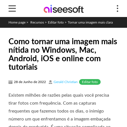
Home page
>
Recursos
>
Editar foto
>
Tornar uma imagem mais clara
Como tornar uma imagem mais
nítida no Windows, Mac,
Android, iOS e online com
tutoriais
Editar foto
28 de Junho de 2022
Gerald Christian
Existem milhões de razões pelas quais você precisa
tirar fotos com frequência. Com as capturas
frequentes que fazemos todos os dias, o inimigo
número um que enfrentamos é a imagem embaçada
depois de produzida. É uma situação complicada ao