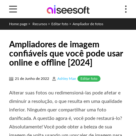
Home page
>
Recursos
>
Editar foto
>
Ampliador de fotos
Ampliadores de imagem
confiáveis ​​que você pode usar
online e offline [2024]
Editar foto
21 de Junho de 2022
Ashley Mae
Alterar suas fotos ou redimensioná-las pode afetar e
diminuir a resolução, o que resulta em uma qualidade
inferior. Ninguém quer compartilhar uma foto
danificada. A questão agora é, você pode restaurá-lo?
Absolutamente! Você pode obter a beleza de sua
imagem de volta usando um upscaler de imagem para