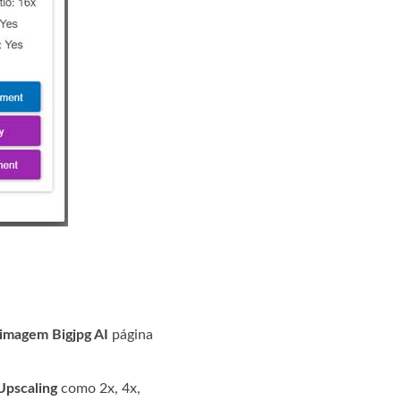
imagem Bigjpg AI
página
Upscaling
como 2x, 4x,