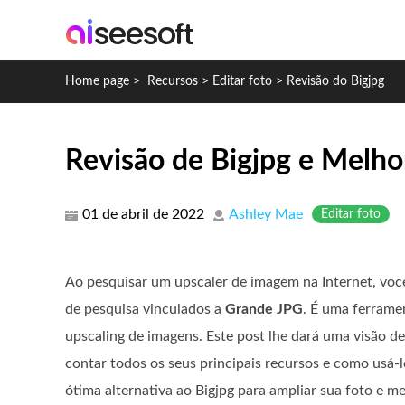
Home page
>
Recursos
>
Editar foto
>
Revisão do Bigjpg
Revisão de Bigjpg e Melho
01 de abril de 2022
Ashley Mae
Editar foto
Ao pesquisar um upscaler de imagem na Internet, voc
de pesquisa vinculados a
Grande JPG
. É uma ferrame
upscaling de imagens. Este post lhe dará uma visão d
contar todos os seus principais recursos e como usá-
ótima alternativa ao Bigjpg para ampliar sua foto e me