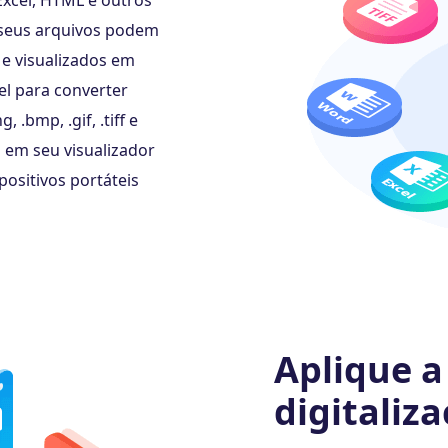
Excel, HTML e outros
 seus arquivos podem
e visualizados em
el para converter
.bmp, .gif, .tiff e
 em seu visualizador
positivos portáteis
Aplique a
digitaliz