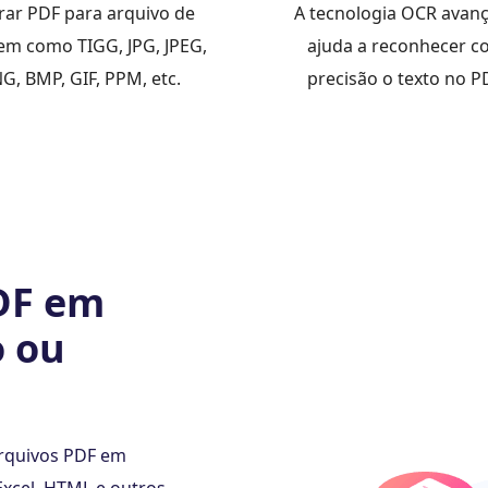
erar PDF para arquivo de
A tecnologia OCR avan
m como TIGG, JPG, JPEG,
ajuda a reconhecer 
G, BMP, GIF, PPM, etc.
precisão o texto no P
DF em
o ou
arquivos PDF em