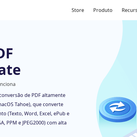
Store
Produto
Recur
DF
ate
unciona
 conversão de PDF altamente
macOS Tahoe), que converte
o (Texto, Word, Excel, ePub e
GA, PPM e JPEG2000) com alta