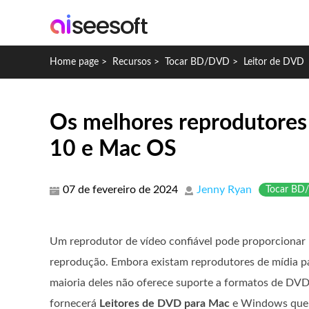
Home page
>
Recursos
>
Tocar BD/DVD
>
Leitor de DVD
Os melhores reprodutores
10 e Mac OS
07 de fevereiro de 2024
Jenny Ryan
Tocar BD
Um reprodutor de vídeo confiável pode proporcionar
reprodução. Embora existam reprodutores de mídia p
maioria deles não oferece suporte a formatos de DVD
fornecerá
Leitores de DVD para Mac
e Windows que 