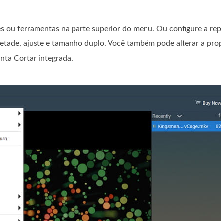
s ou ferramentas na parte superior do menu. Ou configure a re
tade, ajuste e tamanho duplo. Você também pode alterar a pro
nta Cortar integrada.