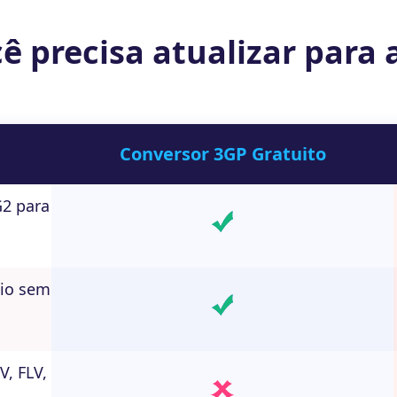
ê precisa atualizar para 
Conversor 3GP Gratuito
G2 para
dio sem
, FLV,