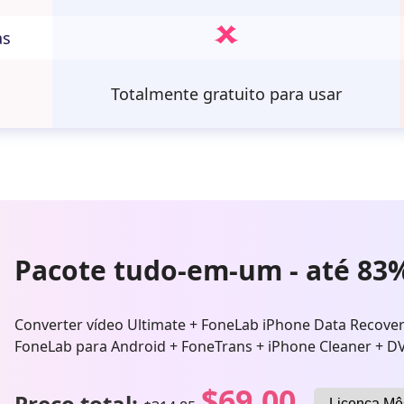
as
Totalmente gratuito para usar
Pacote tudo-em-um - até 83
Converter vídeo Ultimate + FoneLab iPhone Data Recovery
FoneLab para Android + FoneTrans + iPhone Cleaner + D
$69.00
Preço total: