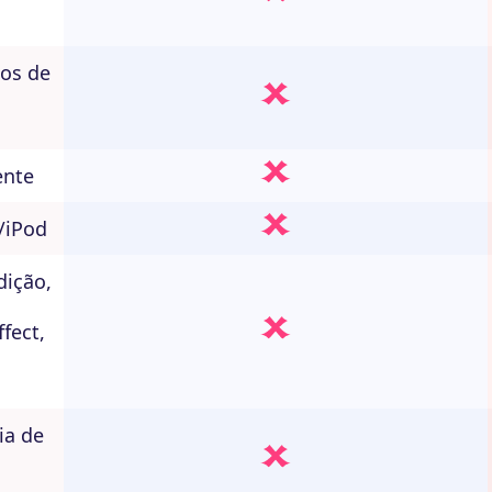
tos de
ente
/iPod
dição,
fect,
ia de