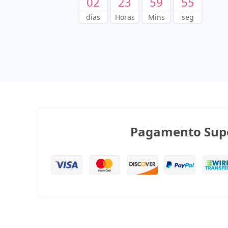
02
23
59
54
dias
Horas
Mins
seg
Pagamento Sup