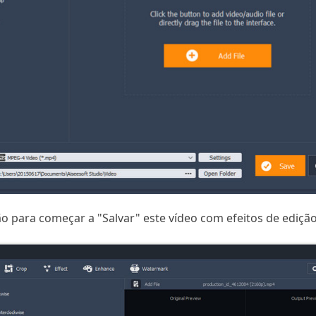
o para começar a "Salvar" este vídeo com efeitos de edição