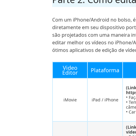
Com um iPhone/Android no bolso, é 
diretamente em seu dispositivo port
são projetados com uma maneira int
editar melhor os vídeos no iPhone/An
ótimos aplicativos de edição de víd
Video
Plataforma
Editor
(Lin
http
• Faç
iMovie
iPad / iPhone
• Te
câme
• Ca
(Lin
vide