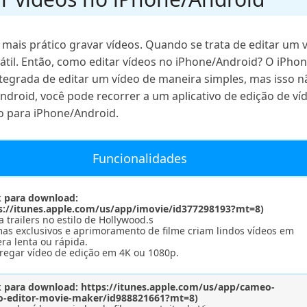
mais prático gravar vídeos. Quando se trata de editar um 
átil. Então, como editar vídeos no iPhone/Android? O iPhon
egrada de editar um vídeo de maneira simples, mas isso nã
droid, você pode recorrer a um aplicativo de edição de víd
eo para iPhone/Android.
Funcionalidades
k para download:
s://itunes.apple.com/us/app/imovie/id377298193?mt=8)
a trailers no estilo de Hollywood.s
mas exclusivos e aprimoramento de filme criam lindos vídeos em
ra lenta ou rápida.
rregar vídeo de edição em 4K ou 1080p.
k para download: https://itunes.apple.com/us/app/cameo-
o-editor-movie-maker/id988821661?mt=8)