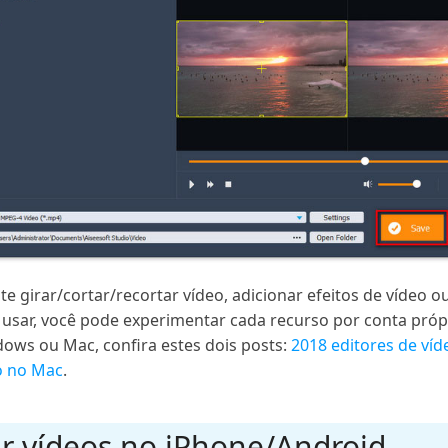
e girar/cortar/recortar vídeo, adicionar efeitos de vídeo 
e usar, você pode experimentar cada recurso por conta pró
dows ou Mac, confira estes dois posts:
2018 editores de ví
o no Mac
.
ar vídeos no iPhone/Android