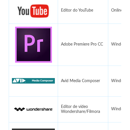
Editor do YouTube
Online
Adobe Premiere Pro CC
Windows,
Avid Media Composer
Windows,
Editor de vídeo
Windows,
Wondershare/Filmora