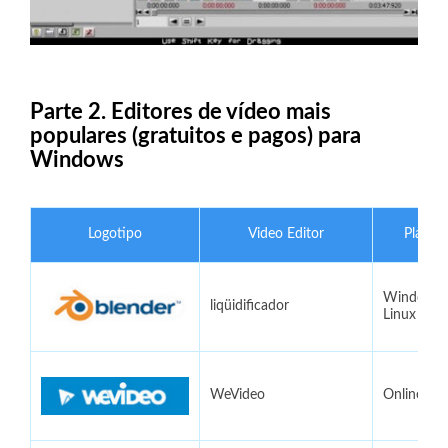
Parte 2. Editores de vídeo mais
populares (gratuitos e pagos) para
Windows
Logotipo
Video Editor
Plataf
Windows,
liqüidificador
Linux
WeVideo
Online