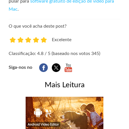
pular para
software gratuito de edição de vídeo para
Mac
.
O que você acha deste post?
Excelente
1
2
3
4
5
Classificação: 4.8 / 5 (baseado nos votos 345)
Siga-nos no
Mais Leitura