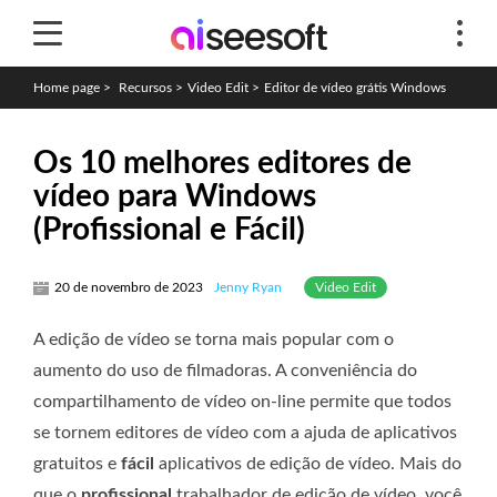
Home page
>
Recursos
>
Video Edit
>
Editor de vídeo grátis Windows
Os 10 melhores editores de
vídeo para Windows
(Profissional e Fácil)
Video Edit
20 de novembro de 2023
Jenny Ryan
A edição de vídeo se torna mais popular com o
aumento do uso de filmadoras. A conveniência do
compartilhamento de vídeo on-line permite que todos
se tornem editores de vídeo com a ajuda de aplicativos
gratuitos e
fácil
aplicativos de edição de vídeo. Mais do
que o
profissional
trabalhador de edição de vídeo, você