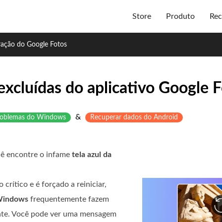
Store
Produto
Rec
ação do Google Fotos
excluídas do aplicativo Google 
&
problemas do Windows
Recuperar dados do Android
cê encontre o infame
tela azul da
ítico e é forçado a reiniciar,
 Windows
frequentemente fazem
ente. Você pode ver uma mensagem