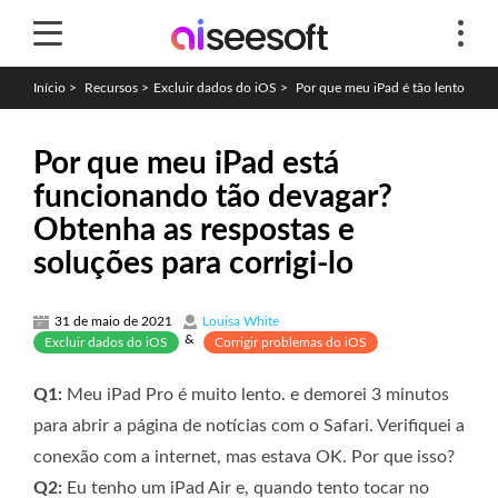
Início
>
Recursos
>
Excluir dados do iOS
>
Por que meu iPad é tão lento
Por que meu iPad está
funcionando tão devagar?
Obtenha as respostas e
soluções para corrigi-lo
31 de maio de 2021
Louisa White
&
Excluir dados do iOS
Corrigir problemas do iOS
Q1:
Meu iPad Pro é muito lento. e demorei 3 minutos
para abrir a página de notícias com o Safari. Verifiquei a
conexão com a internet, mas estava OK. Por que isso?
Q2:
Eu tenho um iPad Air e, quando tento tocar no