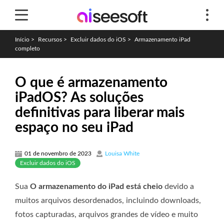
Início
>
Recursos
>
Excluir dados do iOS
>
Armazenamento iPad
completo
O que é armazenamento
iPadOS? As soluções
definitivas para liberar mais
espaço no seu iPad
01 de novembro de 2023
Louisa White
Excluir dados do iOS
Sua
O armazenamento do iPad está cheio
devido a
muitos arquivos desordenados, incluindo downloads,
fotos capturadas, arquivos grandes de vídeo e muito