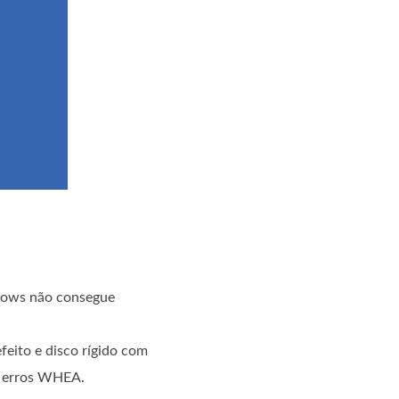
dows não consegue
eito e disco rígido com
a erros WHEA.