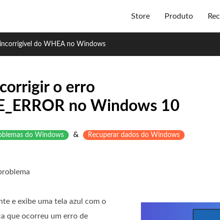
Store
Produto
Rec
 incorrigível do WHEA no Windows
orrigir o erro
ERROR no Windows 10
&
problemas do Windows
Recuperar dados do Windows
 problema
e e exibe uma tela azul com o
 que ocorreu um erro de