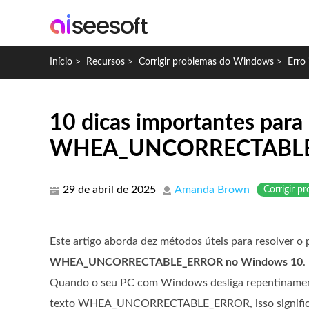
Início
>
Recursos
>
Corrigir problemas do Windows
>
Erro
10 dicas importantes para c
WHEA_UNCORRECTABLE_
29 de abril de 2025
Amanda Brown
Corrigir 
Este artigo aborda dez métodos úteis para resolver o
WHEA_UNCORRECTABLE_ERROR no Windows 10
.
Quando o seu PC com Windows desliga repentinament
texto WHEA_UNCORRECTABLE_ERROR, isso significa