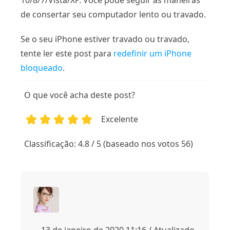
10/8/7/Vista/XP. Você pode seguir as maneiras
de consertar seu computador lento ou travado.
Se o seu iPhone estiver travado ou travado,
tente ler este post para
redefinir um iPhone
bloqueado
.
O que você acha deste post?
Excelente
1
2
3
4
5
Classificação: 4.8 / 5 (baseado nos votos 56)