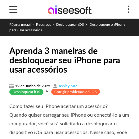
Página inicial
>
Recursos
>
Desbloquear iOS
>
Desbloqueie o iPhone
para usar acessórios
Aprenda 3 maneiras de
desbloquear seu iPhone para
usar acessórios
19 de Junho de 2025
Ashley Mae
&
Desbloquear iOS
Corrigir problemas do iOS
Como fazer seu iPhone aceitar um acessório?
Quando quiser carregar seu iPhone ou conectá-lo a um
computador, você será solicitado a desbloquear o
dispositivo iOS para usar acessórios. Nesse caso, você