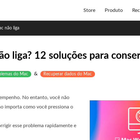
Store
Produto
Rec
c não liga
o liga? 12 soluções para conser
&
oblemas do Mac
Recuperar dados do Mac
empenho. No entanto, você não
o importa como você pressiona o
rrigir esse problema rapidamente e