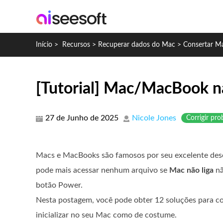
Início
>
Recursos
>
Recuperar dados do Mac
>
Consertar Ma
[Tutorial] Mac/MacBook nã
27 de Junho de 2025
Nicole Jones
Corrigir pr
Macs e MacBooks são famosos por seu excelente des
pode mais acessar nenhum arquivo se
Mac não liga
nã
botão Power.
Nesta postagem, você pode obter 12 soluções para co
inicializar no seu Mac como de costume.