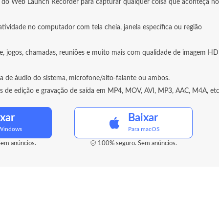
a do Web Launch Recorder para capturar qualquer coisa que aconteça no
tividade no computador com tela cheia, janela específica ou região
ne, jogos, chamadas, reuniões e muito mais com qualidade de imagem HD
a de áudio do sistema, microfone/alto-falante ou ambos.
s de edição e gravação de saída em MP4, MOV, AVI, MP3, AAC, M4A, etc
xar
Baixar
 Windows
Para macOS
em anúncios.
100% seguro. Sem anúncios.