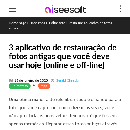
Home page
>
Recursos
>
Editar foto
>
Restaurar aplicativo de fotos
antigas
3 aplicativo de restauração de
fotos antigas que você deve
usar hoje [online e off-line]
13 de janeiro de 2023
Gerald Christian
&
Editar foto
App
Uma ótima maneira de relembrar tudo é olhando para a
foto que você capturou; como dizem, às vezes, você
não apreciaria os bons velhos tempos até que fossem
apenas memórias. Reparar essas fotos antigas através