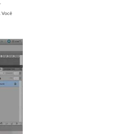
r
. Você