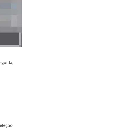
eguida,
seleção