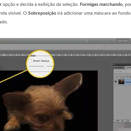
r
opção e decida a exibição da seleção.
Formigas marchando
, po
nda visível. O
Sobreposição
irá adicionar uma máscara ao fundo
ado.