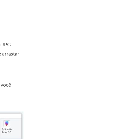
o JPG
 arrastar
 você