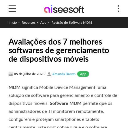
Início
>
Recursos
>
App
>
Revisão do Software MDM
Avaliações dos 7 melhores
softwares de gerenciamento
de dispositivos móveis
App
05 de julho de 2023
Amanda Brown
MDM
significa Mobile Device Management, uma
solução de software para gerenciamento e controle de
dispositivos móveis.
Software MDM
permite que os
administradores de TI monitorem remotamente,
configurem e protejam smartphones e tablets
centralmente. Este post cobre o que é o software