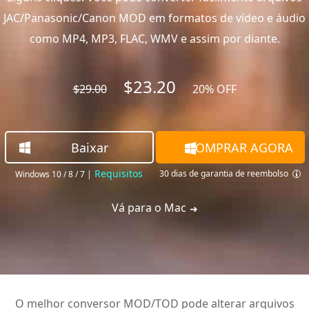
JAC/Panasonic/Canon MOD em formatos de vídeo e áudio
como MP4, MP3, FLAC, WMV e assim por diante.
$23.20
$29.00
20% OFF
Baixar
COMPRAR AGORA
Requisitos
30 dias de garantia de reembolso
Windows 10 / 8 / 7
|
Vá para o Mac
O melhor conversor MOD/TOD pode alterar arquivos