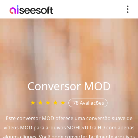
Conversor MOD
78 Avaliações
Este conversor MOD oferece uma conversão suave de
vídeos MOD para arquivos SD/HD/Ultra HD com apenas
alguns cliques. Você pode converter facilmente arquivos