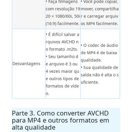
• Faça filmagens
• Você pode copiar,
com resolução 19
mover, compartilha
20 × 1080/60i, 50i
r e carregar arquiv
(16:9) facilmente.
os MP4 facilmente.
• É difícil salvar a
rquivos AVCHD n
• O codec de áudio
o formato .m2ts.
de MP4 é de baixa
• Seu tamanho d
qualidade.
Desvantagens
e arquivo é 3 ou
• Sua qualidade de
4 vezes maior qu
saída não é alta o s
e outros tipos de
uficiente.
formatos de víde
o.
Parte 3. Como converter AVCHD
para MP4 e outros formatos em
alta qualidade