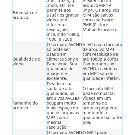
.mts, .m2ts, tp,
A extensão do
.mod, etc. Ele
arquivo MP4 é
permite aos
.mp4. Os arquivos
Extensão de
usuários gravar
MP4 são salvos
arquivo
vídeos em
com o software
diferentes
PMB (Picture
resoluções,
Motion Browser).
incluindo 1080p,
1080i e 720p.
O formato AVCHD
A JVC usa o formato
só pode ser
de arquivo MP4
usado em
com resolução de
Qualidade de
câmeras Sony e
até 1080p a 60fps.
vídeo
Panasonic. Sua
Comparado com
qualidade de
AVCHD, os vídeos
imagem é
em MP4 são de
excelente.
qualidade inferior.
Devido à sua
saída de alta
O formato MP4
qualidade, os
pode compactar
arquivos AVCHD
vídeos em um
Tamanho do
ocupam muito
tamanho de
arquivo
mais espaço do
arquivo pequeno,
que os arquivos
mantendo a
MP4 com a
qualidade bastante
mesma
boa.
resolução.
O formato AVCHD
O MP4 pode