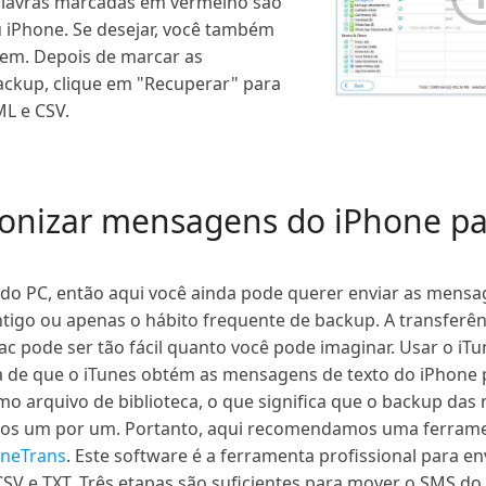
alavras marcadas em vermelho são
 iPhone. Se desejar, você também
em. Depois de marcar as
ckup, clique em "Recuperar" para
L e CSV.
ronizar mensagens do iPhone p
 do PC, então aqui você ainda pode querer enviar as mensa
tigo ou apenas o hábito frequente de backup. A transferê
c pode ser tão fácil quanto você pode imaginar. Usar o iT
de que o iTunes obtém as mensagens de texto do iPhone 
o arquivo de biblioteca, o que significa que o backup das
-los um por um. Portanto, aqui recomendamos uma ferrament
neTrans
. Este software é a ferramenta profissional para 
SV e TXT. Três etapas são suficientes para mover o SMS do