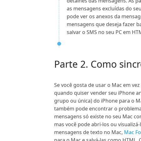
detalhes das mensagens. As p
as mensagens excluídas do seu
pode ver os anexos da mensag
mensagens que deseja fazer ba
salvar o SMS no seu PC em HTM
Parte 2. Como sinc
Se você gosta de usar o Mac em vez
quando quiser vender seu iPhone an
grupo ou única) do iPhone para o Ma
também pode encontrar o problema 
mensagens só existe no seu Mac com
mas você pode abri-los ou visualizá
mensagens de texto no Mac,
Mac Fo
para o Mac e salvá-las como HTML, C