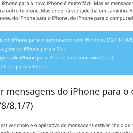
 iPhone para o novo iPhone é muito fácil. Mas as mensagen
 para outro telefone. Mas onde há vontade, há um caminho. 
Phone, do iPhone para o iPhone, do iPhone para o computad
ns do iPhone para o computador com Windows (12/11/10/8/
nsagens do iPhone para o Mac
agens de iPhone para iPhone com iTunes ou iCloud
ndroid para o iPhone
var mensagens do iPhone para 
8/8.1/7)
stiver cheio e o aplicativo de mensagens estiver cheio de
cê pode considerar fazer backup das mensagens de texto do