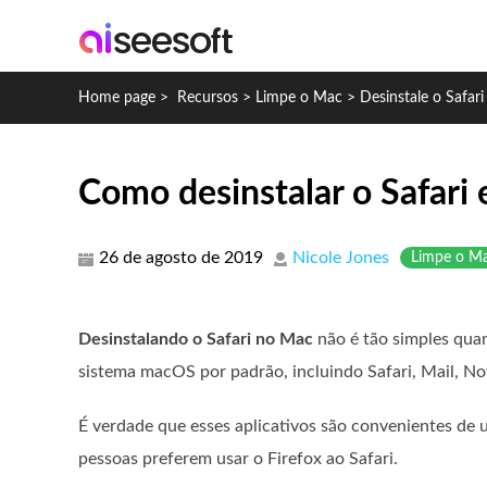
Home page
>
Recursos
>
Limpe o Mac
>
Desinstale o Safar
Como desinstalar o Safari
26 de agosto de 2019
Nicole Jones
Limpe o M
Desinstalando o Safari no Mac
não é tão simples quan
sistema macOS por padrão, incluindo Safari, Mail, No
É verdade que esses aplicativos são convenientes de 
pessoas preferem usar o Firefox ao Safari.