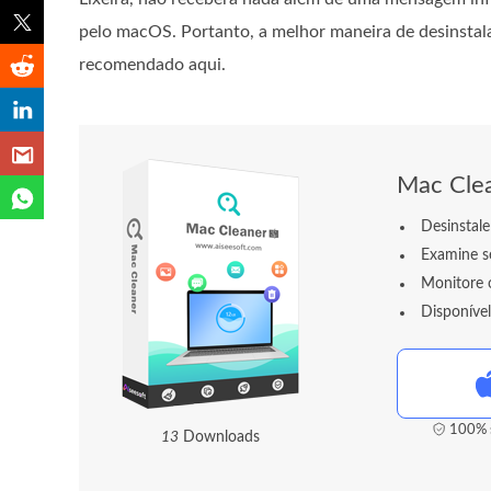
pelo macOS. Portanto, a melhor maneira de desinstala
recomendado aqui.
Mac Cle
Desinstale
Examine s
Monitore 
Disponíve
100% s
1
6
Downloads