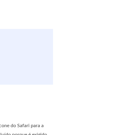
cone do Safari para a
luído porque é exigido