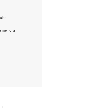
alar
de memória
PU,