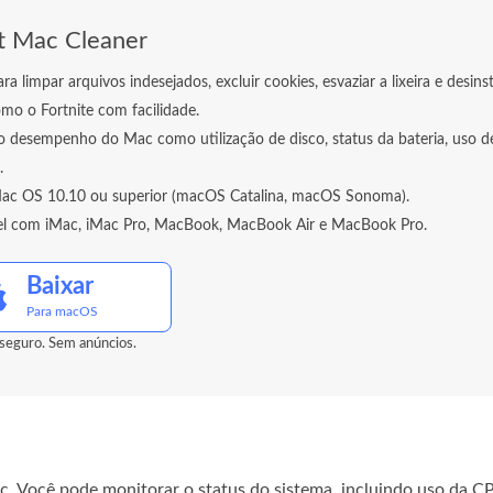
t Mac Cleaner
ra limpar arquivos indesejados, excluir cookies, esvaziar a lixeira e desinst
omo o Fortnite com facilidade.
o desempenho do Mac como utilização de disco, status da bateria, uso 
.
ac OS 10.10 ou superior (macOS Catalina, macOS Sonoma).
l com iMac, iMac Pro, MacBook, MacBook Air e MacBook Pro.
Baixar
Para macOS
eguro. Sem anúncios.
. Você pode monitorar o status do sistema, incluindo uso da C