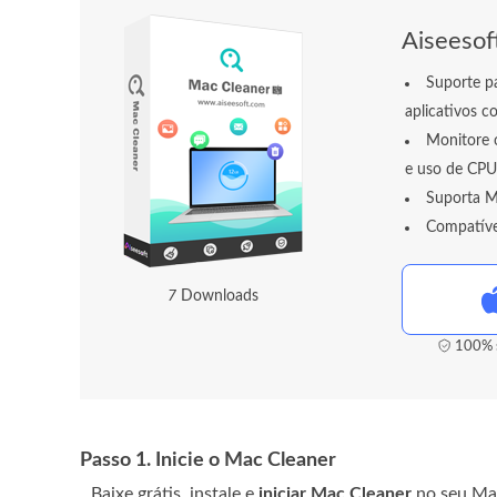
Aiseesof
Suporte pa
aplicativos c
Monitore 
e uso de CPU
Suporta M
Compatíve
1
1
Downloads
100% s
Passo 1. Inicie o Mac Cleaner
Baixe grátis, instale e
iniciar Mac Cleaner
no seu Mac