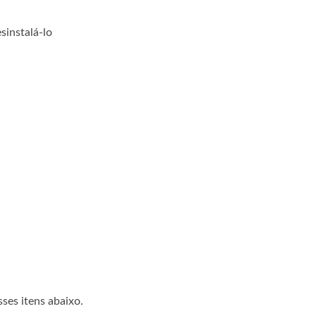
sinstalá-lo
sses itens abaixo.