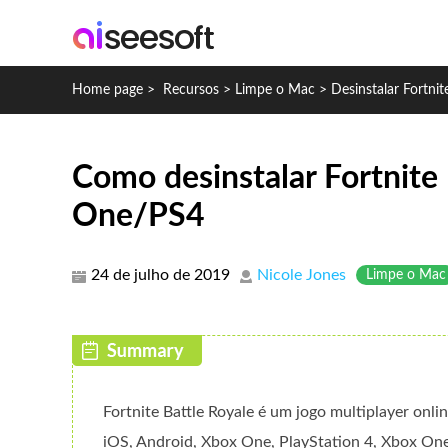
Home page
>
Recursos
>
Limpe o Mac
>
Desinstalar Fortnit
Como desinstalar Fortnit
One/PS4
24 de julho de 2019
Nicole Jones
Limpe o Mac
Fortnite Battle Royale é um jogo multiplayer onl
iOS, Android, Xbox One, PlayStation 4, Xbox O