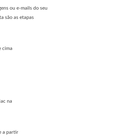
gens ou e-mails do seu
ta são as etapas
e cima
Mac na
 a partir