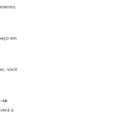
hamento.
spaço em
ac, você
-se
 verá a