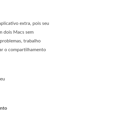
licativo extra, pois seu
em dois Macs sem
 problemas, trabalho
var o compartilhamento
seu
nto