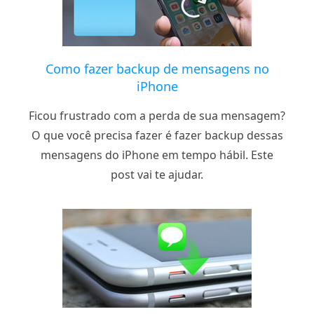
Como fazer backup de mensagens no
iPhone
Ficou frustrado com a perda de sua mensagem?
O que você precisa fazer é fazer backup dessas
mensagens do iPhone em tempo hábil. Este
post vai te ajudar.