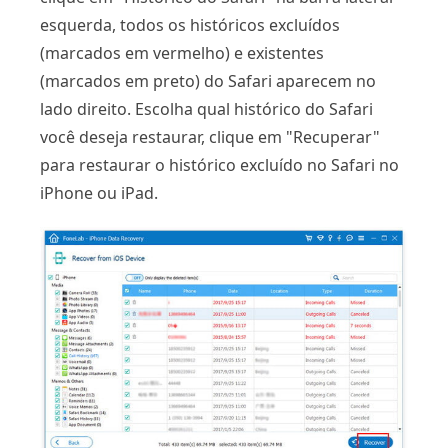
esquerda, todos os históricos excluídos
(marcados em vermelho) e existentes
(marcados em preto) do Safari aparecem no
lado direito. Escolha qual histórico do Safari
você deseja restaurar, clique em "Recuperar"
para restaurar o histórico excluído no Safari no
iPhone ou iPad.