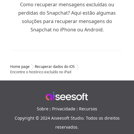
Como recuperar mensagens excluídas ou
perdidas do Snapchat? Aqui estão algumas
soluções para recuperar mensagens do
Snapchat no iPhone ou Android.
Home page
Recuperar dados do iOS
Encontre o histórico excluído no iPad
Sobre
Privacidade
Recursos
|
|
Copyright © 2024 Aiseesoft Studio. Todos os direitos
reservados.