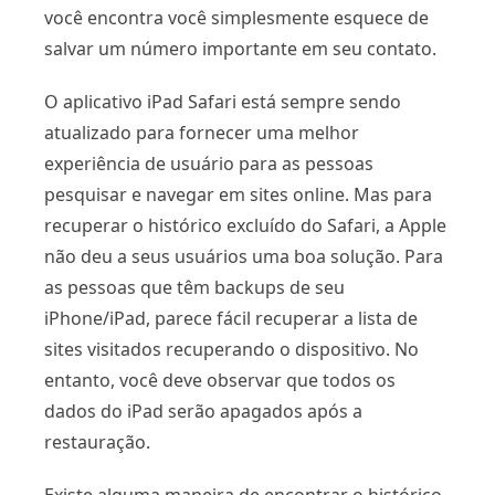
você encontra você simplesmente esquece de
salvar um número importante em seu contato.
O aplicativo iPad Safari está sempre sendo
atualizado para fornecer uma melhor
experiência de usuário para as pessoas
pesquisar e navegar em sites online. Mas para
recuperar o histórico excluído do Safari, a Apple
não deu a seus usuários uma boa solução. Para
as pessoas que têm backups de seu
iPhone/iPad, parece fácil recuperar a lista de
sites visitados recuperando o dispositivo. No
entanto, você deve observar que todos os
dados do iPad serão apagados após a
restauração.