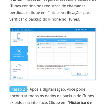
iTunes contido nos registros de chamadas
perdidas e clique em "Iniciar verificação" para
verificar o backup do iPhone no iTunes.
Passo 2
Após a digitalização, você pode
encontrar todos os dados de backup do iTunes
exibidos na interface. Clique em "
Histórico de