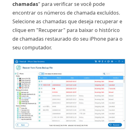
chamadas
" para verificar se você pode
encontrar os números de chamada excluídos.
Selecione as chamadas que deseja recuperar e
clique em "Recuperar" para baixar o histórico
de chamadas restaurado do seu iPhone para o
seu computador.