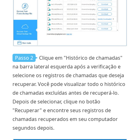
Passo 2
Clique em "Histórico de chamadas"
na barra lateral esquerda após a verificação e
selecione os registros de chamadas que deseja
recuperar. Você pode visualizar todo o histórico
de chamadas excluídas antes de recuperá-lo.
Depois de selecionar, clique no botão
"Recuperar" e encontre seus registros de
chamadas recuperados em seu computador
segundos depois.