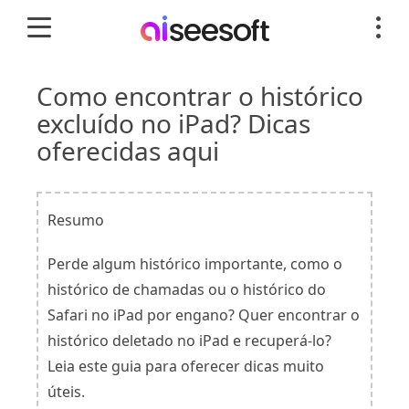
Como encontrar o histórico
excluído no iPad? Dicas
oferecidas aqui
Resumo
Perde algum histórico importante, como o
histórico de chamadas ou o histórico do
Safari no iPad por engano? Quer encontrar o
histórico deletado no iPad e recuperá-lo?
Leia este guia para oferecer dicas muito
úteis.