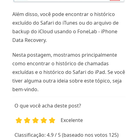
Além disso, você pode encontrar o histórico
excluído do Safari do iTunes ou do arquivo de
backup do iCloud usando o FoneLab - iPhone
Data Recovery.
Nesta postagem, mostramos principalmente
como encontrar o histórico de chamadas
excluídas e o histórico do Safari do iPad. Se você
tiver alguma outra ideia sobre este tópico, seja
bem-vindo.
O que você acha deste post?
Excelente
1
2
3
4
5
Classificação: 4.9 / 5 (baseado nos votos 125)