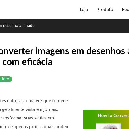
Loja
Produto
Rec
em desenho animado
 converter imagens em desenhos
 com eficácia
r foto
es culturas, uma vez que fornece
geralmente vista em jornais,
transformar suas selfies em
porque apenas profissionais podem