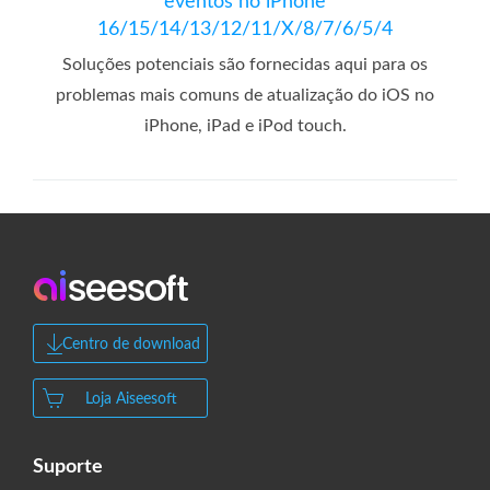
eventos no iPhone
16/15/14/13/12/11/X/8/7/6/5/4
Soluções potenciais são fornecidas aqui para os
problemas mais comuns de atualização do iOS no
iPhone, iPad e iPod touch.
Centro de download
Loja Aiseesoft
Suporte