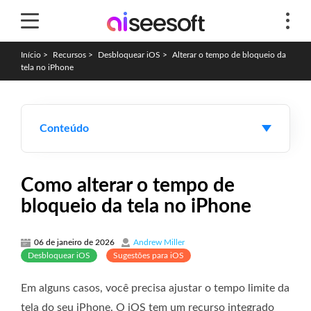
Início
>
Recursos
>
Desbloquear iOS
>
Alterar o tempo de bloqueio da
tela no iPhone
Conteúdo
Como alterar o tempo de
bloqueio da tela no iPhone
06 de janeiro de 2026
Andrew Miller
Desbloquear iOS
Sugestões para iOS
Em alguns casos, você precisa ajustar o tempo limite da
tela do seu iPhone. O iOS tem um recurso integrado