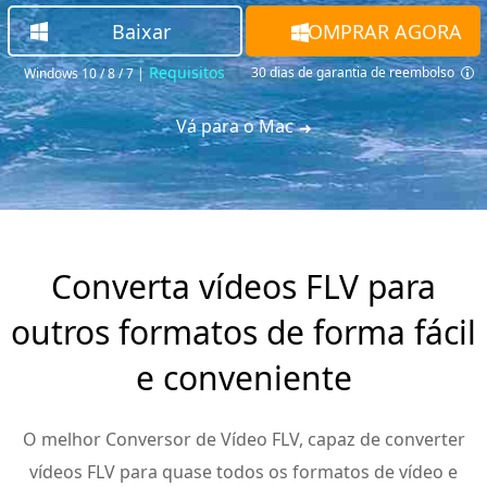
Baixar
COMPRAR AGORA
Requisitos
30 dias de garantia de reembolso
Windows 10 / 8 / 7
|
Vá para o Mac
Converta vídeos FLV para
outros formatos de forma fácil
e conveniente
O melhor Conversor de Vídeo FLV, capaz de converter
vídeos FLV para quase todos os formatos de vídeo e