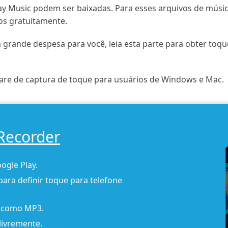
y Music podem ser baixadas. Para esses arquivos de músi
os gratuitamente.
grande despesa para você, leia esta parte para obter toqu
ware de captura de toque para usuários de Windows e Mac.
 Recorder
ogle Play.
para definir toque para telefone
y como MP3.
livremente.