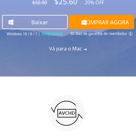
$25.60
$32.00
20% OFF
Baixar
COMPRAR AGORA
Requisitos
30 dias de garantia de reembolso
Windows 10 / 8 / 7
|
Vá para o Mac