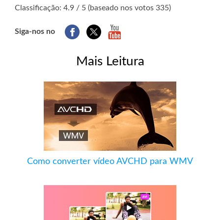
1
2
3
4
5
Classificação: 4.9 / 5 (baseado nos votos 335)
Siga-nos no
Mais Leitura
Como converter vídeo AVCHD para WMV