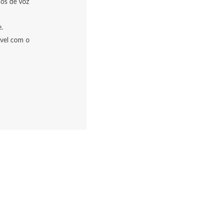
dos de voz
.
vel com o