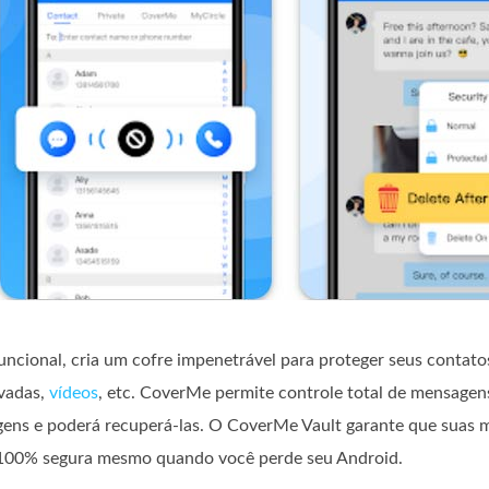
ncional, cria um cofre impenetrável para proteger seus contatos
vadas,
vídeos
, etc. CoverMe permite controle total de mensagen
agens e poderá recuperá-las. O CoverMe Vault garante que sua
ca 100% segura mesmo quando você perde seu Android.