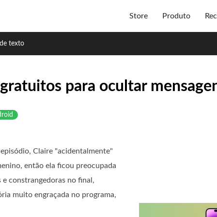
Store
Produto
Rec
de texto
s gratuitos para ocultar mensage
droid
episódio, Claire "acidentalmente"
enino, então ela ficou preocupada
 e constrangedoras no final,
tória muito engraçada no programa,