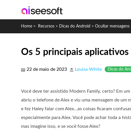
Home
>
Recursos
>
Dicas do Android
>
Ocultar mensagens 
Os 5 principais aplicativo
22 de maio de 2023
Louisa White
Dicas do An
Você deve ter assistido Modern Family, certo? Em um 
abriu o telefone de Alex e viu uma mensagem de um m
e fez Haley falar com Alex…as coisas ficaram confusas
especialmente para Alex. Você pode achar toda a his
mas imagine isso, e se você fosse Alex?