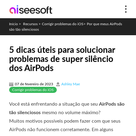
Início
>
Recursos
>
Corrigir problemas do iOS
>
Por que meus AirPods
são tão silenciosos
5 dicas úteis para solucionar
problemas de super silêncio
dos AirPods
07 de fevereiro de 2023
Ashley Mae
Corrigir problemas do iOS
Você está enfrentando a situação que seu
AirPods são
tão silenciosos
mesmo no volume máximo?
Muitos motivos possíveis podem fazer com que seus
AirPods não funcionem corretamente. Em alguns