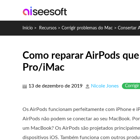
Início
>
Recursos
>
Corrigir problemas do Mac
>
Consertar 
Como reparar AirPods que
Pro/iMac
13 de dezembro de 2019
Nicole Jones
Corrigi
Os AirPods funcionam perfeitamente com iPhone e iP
AirPods não podem se conectar ao seu MacBook. Po
um MacBook? Os AirPods são projetados principalme
dispositivos iOS. Também funciona com outros prod