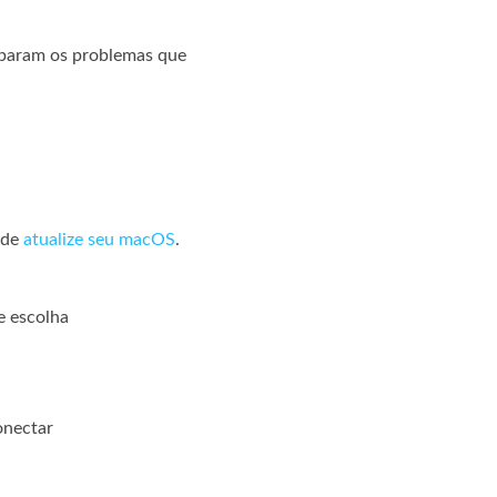
eparam os problemas que
 de
atualize seu macOS
.
e escolha
onectar