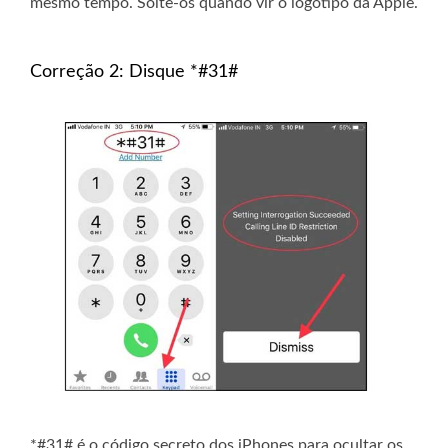
mesmo tempo. Solte-os quando vir o logotipo da Apple.
Correção 2: Disque *#31#
*#31# é o código secreto dos iPhones para ocultar os