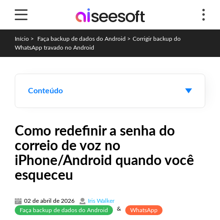
Início
>
Faça backup de dados do Android
>
Corrigir backup do
WhatsApp travado no Android
Conteúdo
Como redefinir a senha do
correio de voz no
iPhone/Android quando você
esqueceu
02 de abril de 2026
Iris Walker
&
Faça backup de dados do Android
WhatsApp