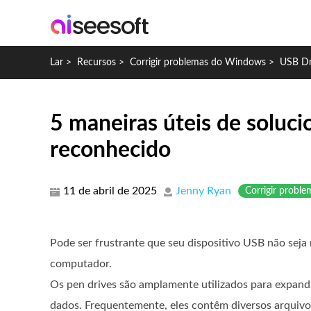
Lar
>
Recursos
>
Corrigir problemas do Windows
>
USB Dr
5 maneiras úteis de soluc
reconhecido
11 de abril de 2025
Jenny Ryan
Corrigir probl
Pode ser frustrante que seu dispositivo USB não sej
computador.
Os pen drives são amplamente utilizados para expand
dados. Frequentemente, eles contêm diversos arquivo