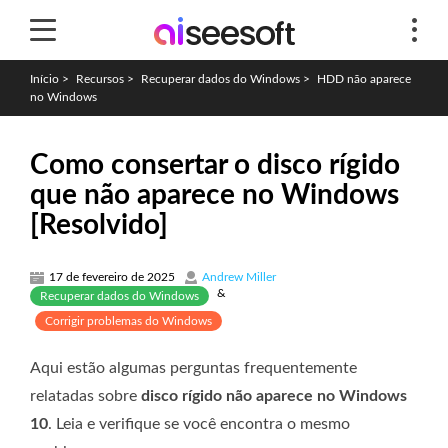
Início
>
Recursos
>
Recuperar dados do Windows
>
HDD não aparece
no Windows
Como consertar o disco rígido
que não aparece no Windows
[Resolvido]
17 de fevereiro de 2025
Andrew Miller
&
Recuperar dados do Windows
Corrigir problemas do Windows
Aqui estão algumas perguntas frequentemente
relatadas sobre
disco rígido não aparece no Windows
10
. Leia e verifique se você encontra o mesmo