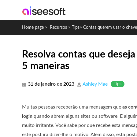
Home page
>
Recursos
>
Tips
>
Contas querem usar o chavei
Resolva contas que deseja 
5 maneiras
31 de janeiro de 2023
Ashley Mae
Tips
Muitas pessoas receberão uma mensagem que
as con
login
quando abrem alguns sites ou software. E alguém
muito irritante. Você sabe por que recebe esta mens
este post irá dizer-lhe o motivo. Além disso, esta po