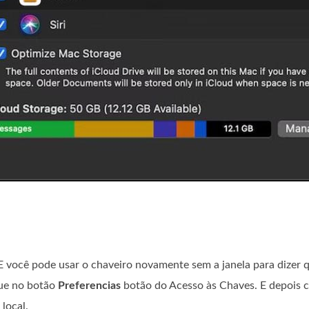
 você pode usar o chaveiro novamente sem a janela para dizer 
ique no botão
Preferencias
botão do Acesso às Chaves. E depois 
local.