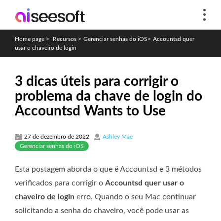
Home page
>
Recursos
>
Gerenciar senhas do iOS
>
Accountsd quer
usar o chaveiro de login
3 dicas úteis para corrigir o
problema da chave de login do
Accountsd Wants to Use
27 de dezembro de 2022
Ashley Mae
Gerenciar senhas do iOS
Esta postagem aborda o que é Accountsd e 3 métodos
verificados para corrigir o
Accountsd quer usar o
chaveiro de login
erro. Quando o seu Mac continuar
solicitando a senha do chaveiro, você pode usar as