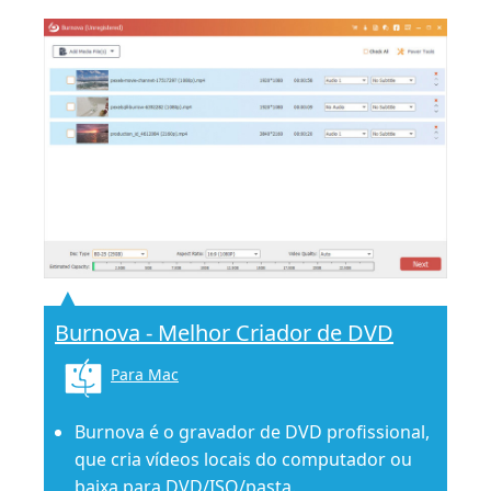
Burnova - Melhor Criador de DVD
Para Mac
Burnova é o gravador de DVD profissional,
que cria vídeos locais do computador ou
baixa para DVD/ISO/pasta.