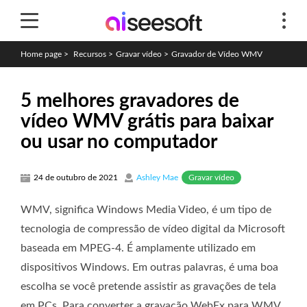
Home page
>
Recursos
>
Gravar vídeo
>
Gravador de Vídeo WMV
5 melhores gravadores de
vídeo WMV grátis para baixar
ou usar no computador
Gravar vídeo
24 de outubro de 2021
Ashley Mae
WMV, significa Windows Media Video, é um tipo de
tecnologia de compressão de vídeo digital da Microsoft
baseada em MPEG-4. É amplamente utilizado em
dispositivos Windows. Em outras palavras, é uma boa
escolha se você pretende assistir as gravações de tela
em PCs. Para converter a gravação WebEx para WMV,