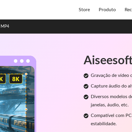
Store
Produto
Rec
a MP4
Aiseesof
Gravação de vídeo d
Capture áudio do al
Diversos modelos de
janelas, áudio, etc.
Compatível com PCs
estabilidade.