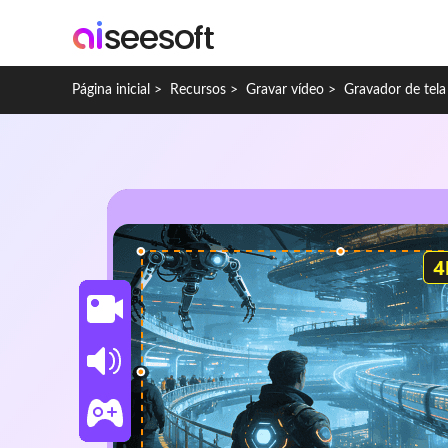
Página inicial
>
Recursos
>
Gravar vídeo
>
Gravador de tel