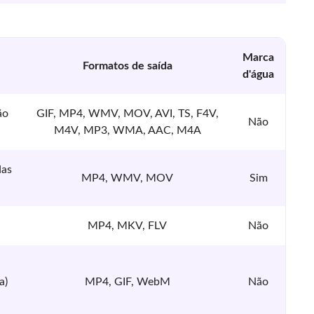
Marca
Formatos de saída
d'água
ão
GIF, MP4, WMV, MOV, AVI, TS, F4V,
Não
M4V, MP3, WMA, AAC, M4A
das
MP4, WMV, MOV
Sim
MP4, MKV, FLV
Não
a)
MP4, GIF, WebM
Não